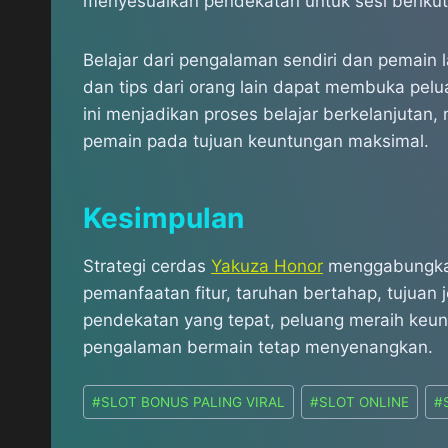
menyesuaikan pendekatan untuk sesi berikut
Belajar dari pengalaman sendiri dan pemain la
dan tips dari orang lain dapat membuka pelu
ini menjadikan proses belajar berkelanjut
pemain pada tujuan keuntungan maksimal.
Kesimpulan
Strategi cerdas
Yakuza Honor
menggabungkan
pemanfaatan fitur, taruhan bertahap, tujuan j
pendekatan yang tepat, peluang meraih keun
pengalaman bermain tetap menyenangkan.
Post
#
SLOT BONUS PALING VIRAL
#
SLOT ONLINE
#
Tags: