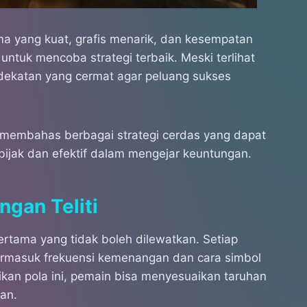
ema yang kuat, grafis menarik, dan kesempatan
tuk mencoba strategi terbaik. Meski terlihat
ekatan yang cermat agar peluang sukses
membahas berbagai strategi cerdas yang dapat
 bijak dan efektif dalam mengejar keuntungan.
gan Teliti
tama yang tidak boleh dilewatkan. Setiap
 termasuk frekuensi kemenangan dan cara simbol
kan pola ini, pemain bisa menyesuaikan taruhan
an.