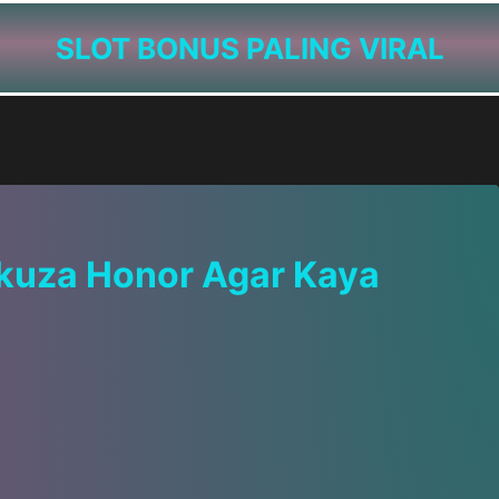
SLOT BONUS PALING VIRAL
akuza Honor Agar Kaya