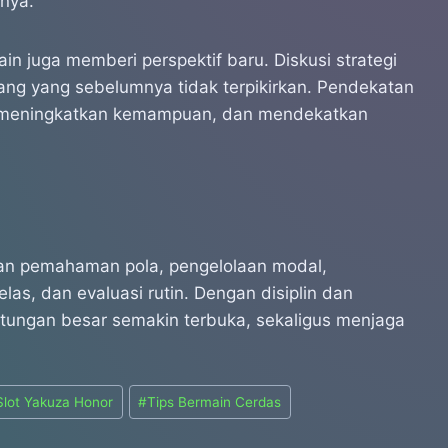
nya.
in juga memberi perspektif baru. Diskusi strategi
ang yang sebelumnya tidak terpikirkan. Pendekatan
an, meningkatkan kemampuan, dan mendekatkan
 pemahaman pola, pengelolaan modal,
elas, dan evaluasi rutin. Dengan disiplin dan
tungan besar semakin terbuka, sekaligus menjaga
Slot Yakuza Honor
#
Tips Bermain Cerdas