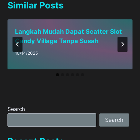
Similar Posts
Langkah Mudah Dapat Scatter Slot
Candy Village Tanpa Susah
10/14/2025
Search
Search