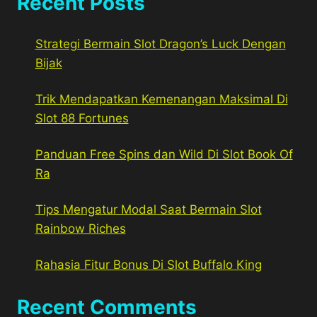
Recent Posts
Strategi Bermain Slot Dragon’s Luck Dengan
Bijak
Trik Mendapatkan Kemenangan Maksimal Di
Slot 88 Fortunes
Panduan Free Spins dan Wild Di Slot Book Of
Ra
Tips Mengatur Modal Saat Bermain Slot
Rainbow Riches
Rahasia Fitur Bonus Di Slot Buffalo King
Recent Comments