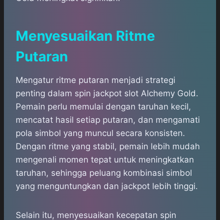
Menyesuaikan Ritme
Putaran
Mengatur ritme putaran menjadi strategi
penting dalam spin jackpot slot Alchemy Gold.
Pemain perlu memulai dengan taruhan kecil,
mencatat hasil setiap putaran, dan mengamati
pola simbol yang muncul secara konsisten.
Dengan ritme yang stabil, pemain lebih mudah
mengenali momen tepat untuk meningkatkan
taruhan, sehingga peluang kombinasi simbol
yang menguntungkan dan jackpot lebih tinggi.
Selain itu, menyesuaikan kecepatan spin