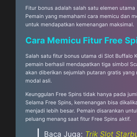
Fitur bonus adalah salah satu elemen utama 
Pemain yang memahami cara memicu dan meman
untuk mendapatkan kemenangan maksimal.
Cara Memicu Fitur Free Sp
Salah satu fitur bonus utama di Slot Buffalo 
pemain berhasil mendapatkan tiga simbol Scat
akan diberikan sejumlah putaran gratis ya
modal asli.
Keunggulan Free Spins tidak hanya pada jumla
Selama Free Spins, kemenangan bisa dikalika
menjadi lebih besar. Pemain disarankan unt
peluang menang saat fitur Free Spins aktif.
Baca Juga:
Trik Slot Star