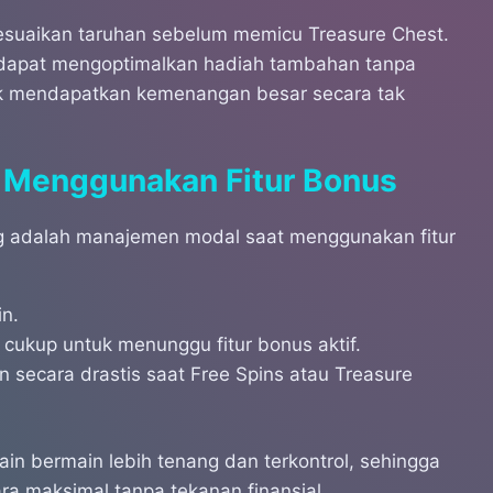
esuaikan taruhan sebelum memicu Treasure Chest.
n dapat mengoptimalkan hadiah tambahan tanpa
untuk mendapatkan kemenangan besar secara tak
 Menggunakan Fitur Bonus
ing adalah manajemen modal saat menggunakan fitur
n.
cukup untuk menunggu fitur bonus aktif.
 secara drastis saat Free Spins atau Treasure
 bermain lebih tenang dan terkontrol, sehingga
a maksimal tanpa tekanan finansial.