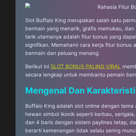
Slot Buffalo King merupakan salah satu per
bermain yang menarik, grafis memukau, dan
tarik utamanya adalah fitur bonus yang da
signifikan. Memahami cara kerja fitur bonu
bermain dan peluang menang.
Berikut ini
SLOT BONUS PALING VIRAL
memba
secara lengkap untuk membantu pemain berma
Mengenal Dan Karakterist
Buffalo King adalah slot online dengan tema
hewan simbol ikonik seperti kerbau, serigala,
dan 4 baris dengan sistem paylines tetap, dan d
berarti kemenangan tidak selalu sering muncu