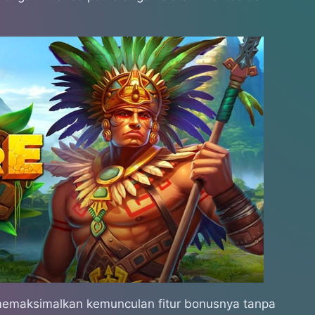
emaksimalkan kemunculan fitur bonusnya tanpa