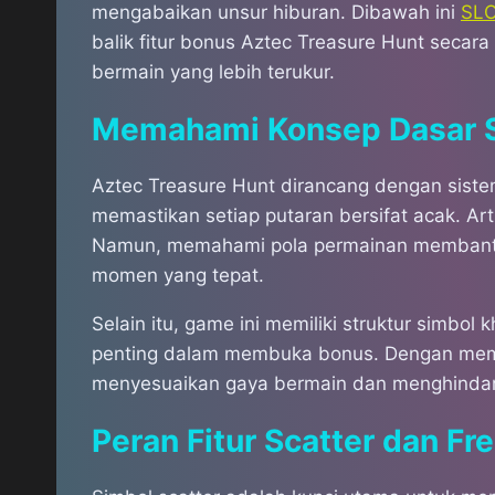
mengabaikan unsur hiburan. Dibawah ini
SLO
balik fitur bonus Aztec Treasure Hunt secara
bermain yang lebih terukur.
Memahami Konsep Dasar Sl
Aztec Treasure Hunt dirancang dengan sis
memastikan setiap putaran bersifat acak. Artin
Namun, memahami pola permainan membant
momen yang tepat.
Selain itu, game ini memiliki struktur simbol 
penting dalam membuka bonus. Dengan mema
menyesuaikan gaya bermain dan menghindari
Peran Fitur Scatter dan Fr