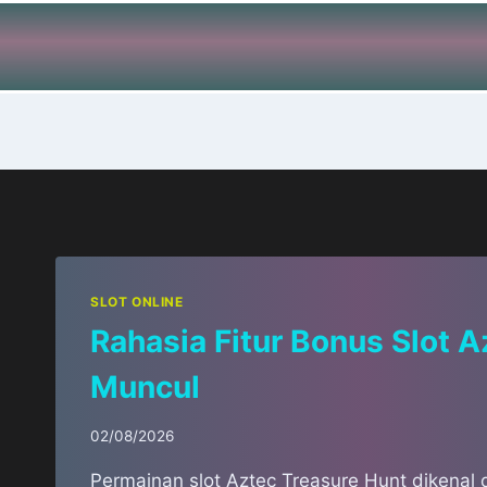
Skip
to
content
SLOT ONLINE
Rahasia Fitur Bonus Slot A
Muncul
02/08/2026
Permainan slot Aztec Treasure Hunt dikenal