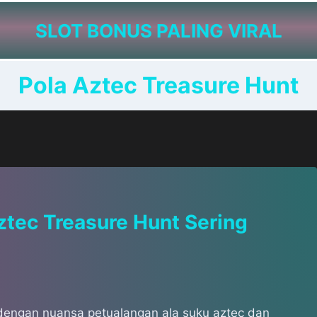
SLOT BONUS PALING VIRAL
Pola Aztec Treasure Hunt
ztec Treasure Hunt Sering
 dengan nuansa petualangan ala suku aztec dan