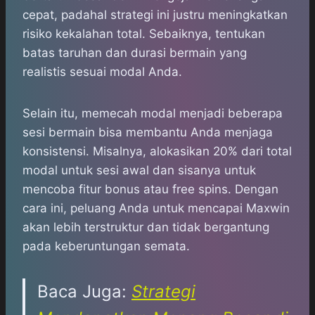
cepat, padahal strategi ini justru meningkatkan
risiko kekalahan total. Sebaiknya, tentukan
batas taruhan dan durasi bermain yang
realistis sesuai modal Anda.
Selain itu, memecah modal menjadi beberapa
sesi bermain bisa membantu Anda menjaga
konsistensi. Misalnya, alokasikan 20% dari total
modal untuk sesi awal dan sisanya untuk
mencoba fitur bonus atau free spins. Dengan
cara ini, peluang Anda untuk mencapai Maxwin
akan lebih terstruktur dan tidak bergantung
pada keberuntungan semata.
Baca Juga:
Strategi