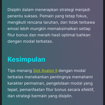
Disiplin dalam menerapkan strategi menjadi
penentu sukses. Pemain yang tetap fokus,
mengikuti rencana taruhan, dan tidak terbawa
emosi lebih mungkin memaksimalkan setiap
fitur bonus dan meraih hasil optimal bahkan
dengan modal terbatas.
Kesimpulan
Tips menang
Slot Avalon II
dengan modal
terbatas menekankan pentingnya memahami
karakter permainan, pengelolaan modal yang
tepat, pemanfaatan fitur bonus secara efektif,
dan strategi bermain yang disiplin.