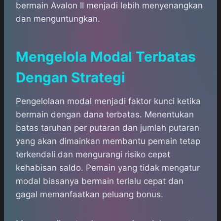
bermain Avalon II menjadi lebih menyenangkan
dan menguntungkan.
Mengelola Modal Terbatas
Dengan Strategi
Pengelolaan modal menjadi faktor kunci ketika
bermain dengan dana terbatas. Menentukan
batas taruhan per putaran dan jumlah putaran
yang akan dimainkan membantu pemain tetap
terkendali dan mengurangi risiko cepat
kehabisan saldo. Pemain yang tidak mengatur
modal biasanya bermain terlalu cepat dan
gagal memanfaatkan peluang bonus.