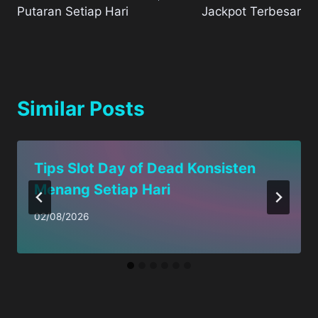
Putaran Setiap Hari
Jackpot Terbesar
Similar Posts
Tips Slot Day of Dead Konsisten
Menang Setiap Hari
02/08/2026