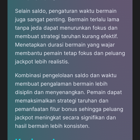
Selain saldo, pengaturan waktu bermain
juga sangat penting. Bermain terlalu lama
tanpa jeda dapat menurunkan fokus dan
membuat strategi taruhan kurang efektif.
Menetapkan durasi bermain yang wajar
membantu pemain tetap fokus dan peluang
jackpot lebih realistis.
Kombinasi pengelolaan saldo dan waktu
membuat pengalaman bermain lebih
disiplin dan menyenangkan. Pemain dapat
memaksimalkan strategi taruhan dan
pemanfaatan fitur bonus sehingga peluang
jackpot meningkat secara signifikan dan
hasil bermain lebih konsisten.