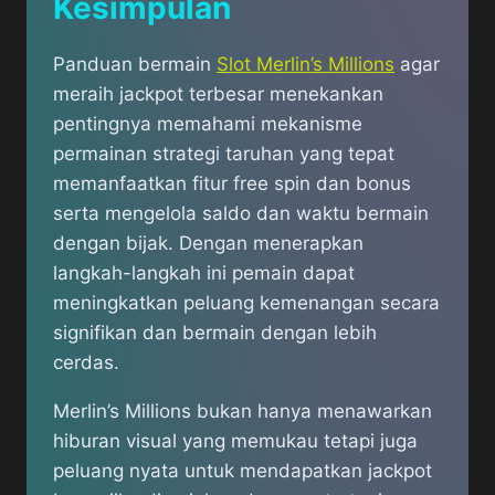
Kesimpulan
Panduan bermain
Slot Merlin’s Millions
agar
meraih jackpot terbesar menekankan
pentingnya memahami mekanisme
permainan strategi taruhan yang tepat
memanfaatkan fitur free spin dan bonus
serta mengelola saldo dan waktu bermain
dengan bijak. Dengan menerapkan
langkah-langkah ini pemain dapat
meningkatkan peluang kemenangan secara
signifikan dan bermain dengan lebih
cerdas.
Merlin’s Millions bukan hanya menawarkan
hiburan visual yang memukau tetapi juga
peluang nyata untuk mendapatkan jackpot