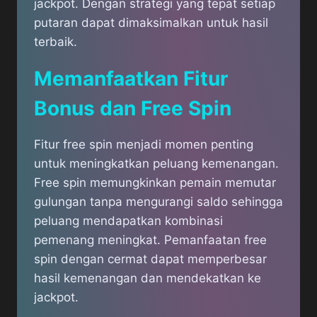
jackpot. Dengan strategi yang tepat setiap
putaran dapat dimaksimalkan untuk hasil
terbaik.
Memanfaatkan Fitur
Bonus dan Free Spin
Fitur free spin menjadi momen penting
untuk meningkatkan peluang kemenangan.
Free spin memungkinkan pemain memutar
gulungan tanpa mengurangi saldo sehingga
peluang mendapatkan kombinasi
pemenang meningkat. Pemanfaatan free
spin dengan cermat dapat memperbesar
hasil kemenangan dan mendekatkan ke
jackpot.