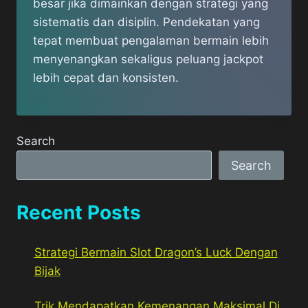
besar jika dimainkan dengan strategi yang
sistematis dan disiplin. Pendekatan yang
tepat membuat pengalaman bermain lebih
menyenangkan sekaligus peluang jackpot
lebih cepat dan konsisten.
Search
Search
Recent Posts
Strategi Bermain Slot Dragon’s Luck Dengan
Bijak
Trik Mendapatkan Kemenangan Maksimal Di