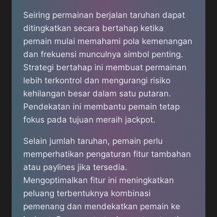
Seiring permainan berjalan taruhan dapat
ditingkatkan secara bertahap ketika
pemain mulai memahami pola kemenangan
dan frekuensi munculnya simbol penting.
Strategi bertahap ini membuat permainan
lebih terkontrol dan mengurangi risiko
kehilangan besar dalam satu putaran.
Pendekatan ini membantu pemain tetap
fokus pada tujuan meraih jackpot.
Selain jumlah taruhan, pemain perlu
memperhatikan pengaturan fitur tambahan
atau paylines jika tersedia.
Mengoptimalkan fitur ini meningkatkan
peluang terbentuknya kombinasi
pemenang dan mendekatkan pemain ke