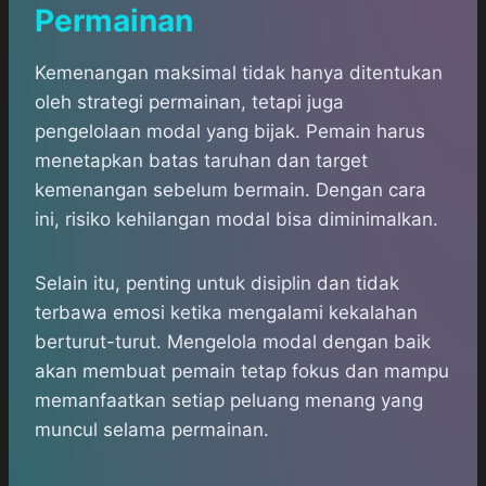
Permainan
Kemenangan maksimal tidak hanya ditentukan
oleh strategi permainan, tetapi juga
pengelolaan modal yang bijak. Pemain harus
menetapkan batas taruhan dan target
kemenangan sebelum bermain. Dengan cara
ini, risiko kehilangan modal bisa diminimalkan.
Selain itu, penting untuk disiplin dan tidak
terbawa emosi ketika mengalami kekalahan
berturut-turut. Mengelola modal dengan baik
akan membuat pemain tetap fokus dan mampu
memanfaatkan setiap peluang menang yang
muncul selama permainan.