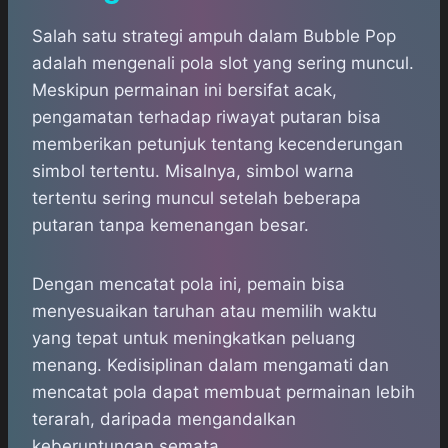
Salah satu strategi ampuh dalam Bubble Pop
adalah mengenali pola slot yang sering muncul.
Meskipun permainan ini bersifat acak,
pengamatan terhadap riwayat putaran bisa
memberikan petunjuk tentang kecenderungan
simbol tertentu. Misalnya, simbol warna
tertentu sering muncul setelah beberapa
putaran tanpa kemenangan besar.
Dengan mencatat pola ini, pemain bisa
menyesuaikan taruhan atau memilih waktu
yang tepat untuk meningkatkan peluang
menang. Kedisiplinan dalam mengamati dan
mencatat pola dapat membuat permainan lebih
terarah, daripada mengandalkan
keberuntungan semata.