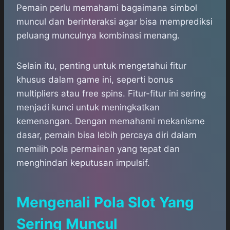
Pemain perlu memahami bagaimana simbol
muncul dan berinteraksi agar bisa memprediksi
peluang munculnya kombinasi menang.
Selain itu, penting untuk mengetahui fitur
khusus dalam game ini, seperti bonus
multipliers atau free spins. Fitur-fitur ini sering
menjadi kunci untuk meningkatkan
kemenangan. Dengan memahami mekanisme
dasar, pemain bisa lebih percaya diri dalam
memilih pola permainan yang tepat dan
menghindari keputusan impulsif.
Mengenali Pola Slot Yang
Sering Muncul