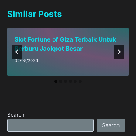
Similar Posts
Slot Fortune of Giza Terbaik Untuk
Berburu Jackpot Besar
02/08/2026
Search
Search