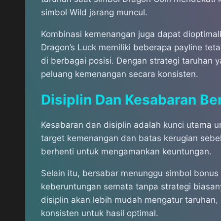
simbol Wild jarang muncul.
Kombinasi kemenangan juga dapat dioptimalk
Dragon’s Luck memiliki beberapa payline t
di berbagai posisi. Dengan strategi taruhan
peluang kemenangan secara konsisten.
Disiplin Dan Kesabaran Be
Kesabaran dan disiplin adalah kunci utama 
target kemenangan dan batas kerugian sebel
berhenti untuk mengamankan keuntungan.
Selain itu, bersabar menunggu simbol bonus
keberuntungan semata tanpa strategi biasa
disiplin akan lebih mudah mengatur taruhan
konsisten untuk hasil optimal.