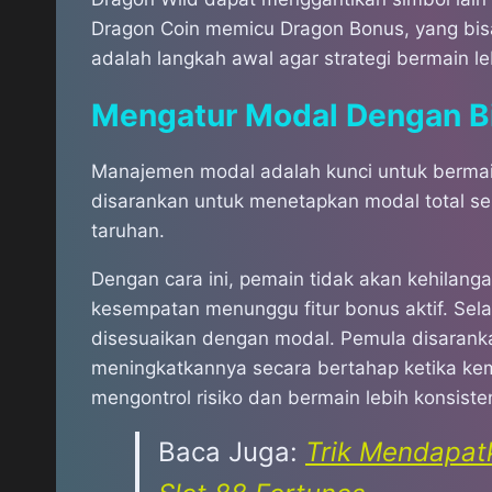
Dragon Coin memicu Dragon Bonus, yang bisa
adalah langkah awal agar strategi bermain leb
Mengatur Modal Dengan B
Manajemen modal adalah kunci untuk bermain
disarankan untuk menetapkan modal total s
taruhan.
Dengan cara ini, pemain tidak akan kehilan
kesempatan menunggu fitur bonus aktif. Sela
disesuaikan dengan modal. Pemula disarank
meningkatkannya secara bertahap ketika ke
mengontrol risiko dan bermain lebih konsiste
Baca Juga:
Trik Mendapat