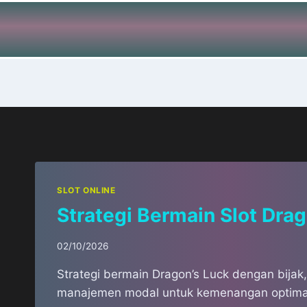
Skip
to
content
SLOT ONLINE
Strategi Bermain Slot Dra
02/10/2026
Strategi bermain Dragon’s Luck dengan bija
manajemen modal untuk kemenangan optima