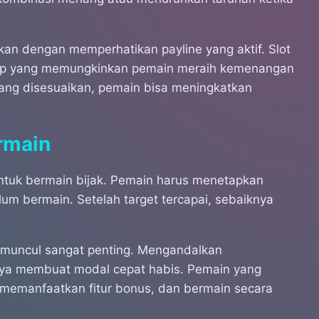
an dengan memperhatikan payline yang aktif. Slot
etap yang memungkinkan pemain meraih kemenangan
 yang disesuaikan, pemain bisa meningkatkan
rmain
untuk bermain bijak. Pemain harus menetapkan
um bermain. Setelah target tercapai, sebaiknya
 muncul sangat penting. Mengandalkan
nya membuat modal cepat habis. Pemain yang
, memanfaatkan fitur bonus, dan bermain secara