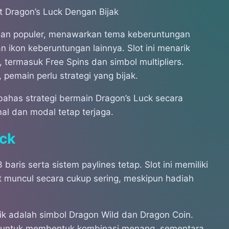
inan populer, menawarkan tema keberuntungan
 ikon keberuntungan lainnya. Slot ini menarik
 termasuk Free Spins dan simbol multipliers.
pemain perlu strategi yang bijak.
ahas strategi bermain Dragon’s Luck secara
al dan modal tetap terjaga.
uck
aris serta sistem paylines tetap. Slot ini memiliki
t muncul secara cukup sering, meskipun hadiah
k adalah simbol Dragon Wild dan Dragon Coin.
n untuk membentuk kombinasi menang, sementara