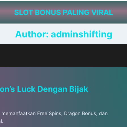
SLOT BONUS PALING VIRAL
Author: adminshifting
gon’s Luck Dengan Bijak
k, memanfaatkan Free Spins, Dragon Bonus, dan
l.