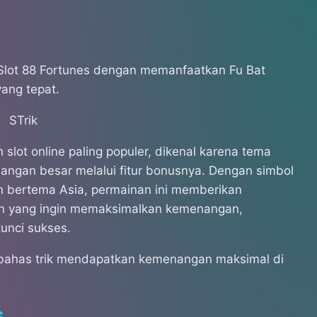
Slot 88 Fortunes dengan memanfaatkan Fu Bat
ang tepat.
 slot online paling populer, dikenal karena tema
ngan besar melalui fitur bonusnya. Dengan simbol
n bertema Asia, permainan ini memberikan
in yang ingin memaksimalkan kemenangan,
unci sukses.
ahas trik mendapatkan kemenangan maksimal di
s