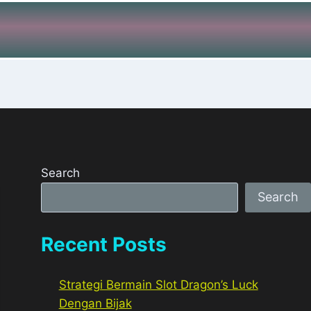
Search
Search
Recent Posts
Strategi Bermain Slot Dragon’s Luck
Dengan Bijak