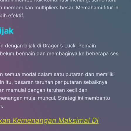
 memberikan multipliers besar. Memahami fitur ini
ih efektif.
ijak
 dengan bijak di Dragon’s Luck. Pemain
ebelum bermain dan membaginya ke beberapa sesi
gan semua modal dalam satu putaran dan memiliki
in itu, besaran taruhan per putaran sebaiknya
an memulai dengan taruhan kecil dan
menangan mulai muncul. Strategi ini membantu
n.
kan Kemenangan Maksimal Di